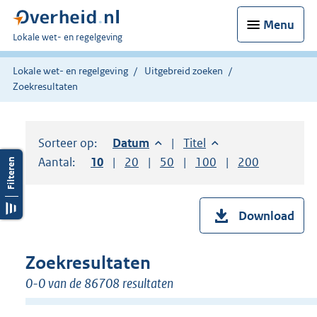
Menu
U
Lokale wet- en regelgeving
bent
hier:
Lokale wet- en regelgeving
Uitgebreid zoeken
Zoekresultaten
Sorteer op:
Sorteer op:
Datum
aflopend
Sorteer op:
Titel
oplopend
Aantal:
Toon
10
resultaten per pagina
Toon
20
resultaten per pagina
Toon
50
resultaten per pagina
Toon
100
resultaten per pag
Toon
200
resultaten
Download
Zoekresultaten
0-0 van de 86708 resultaten