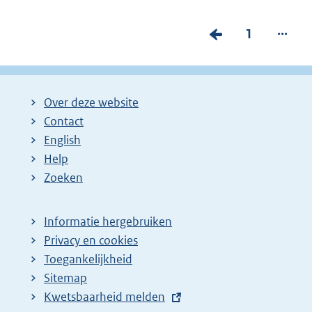
...
V
P
1
o
a
r
g
i
i
Over deze website
g
n
Contact
e
a
English
p
:
Help
Zoeken
a
g
i
Informatie hergebruiken
Privacy en cookies
n
Toegankelijkheid
a
Sitemap
z
E
Kwetsbaarheid melden
o