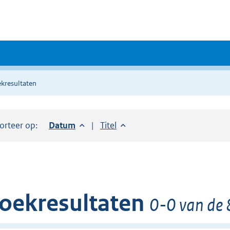
kresultaten
orteer op:
Sorteer op:
Datum
aflopend
Sorteer op:
Titel
oplopend
oekresultaten
0-0 van de 