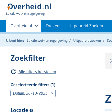
U
Lokale wet- en regelgeving
bent
Primaire
hier:
Andere
Overheid.nl
Zoeken
Uitgebreid Zoeken
sites
navigatie
binnen
U bent hier:
Lokale wet- en regelgeving
Uitgebreid zoeken
Zoe
Zoekfilter
S
Alle filters herstellen
Geselecteerde filters (1)
Datum: 26-10-2023
v
Z
e
r
Locatie