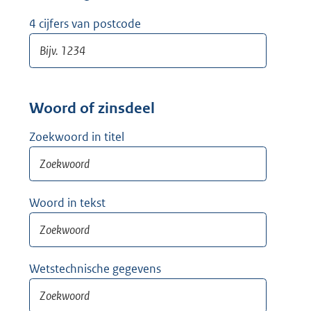
w
i
4 cijfers van postcode
j
d
e
r
Woord of zinsdeel
Zoekwoord in titel
Woord in tekst
Wetstechnische gegevens