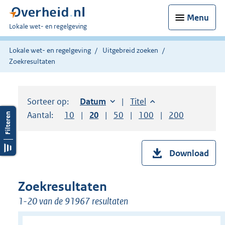
Menu
U
Lokale wet- en regelgeving
bent
hier:
Lokale wet- en regelgeving
Uitgebreid zoeken
Zoekresultaten
Sorteer op:
Sorteer op:
Datum
oplopend
Sorteer op:
Titel
oplopend
Aantal:
Toon
10
resultaten per pagina
Toon
20
resultaten per pagina
Toon
50
resultaten per pagina
Toon
100
resultaten per pag
Toon
200
resultaten
Download
Zoekresultaten
1-20 van de 91967 resultaten