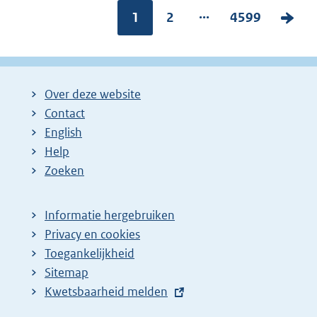
...
Pagina:
1
P
2
P
4599
V
a
a
o
g
g
l
i
i
g
Over deze website
n
n
e
Contact
a
a
n
English
:
:
d
Help
e
Zoeken
p
a
Informatie hergebruiken
g
Privacy en cookies
i
Toegankelijkheid
n
Sitemap
E
Kwetsbaarheid melden
a
x
z