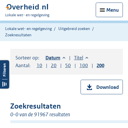
Menu
U
Lokale wet- en regelgeving
bent
hier:
Lokale wet- en regelgeving
Uitgebreid zoeken
Zoekresultaten
Sorteer op:
Sorteer op:
Datum
aflopend
Sorteer op:
Titel
oplopend
Aantal:
Toon
10
resultaten per pagina
Toon
20
resultaten per pagina
Toon
50
resultaten per pagina
Toon
100
resultaten per pag
Toon
200
resultaten
Download
Zoekresultaten
0-0 van de 91967 resultaten