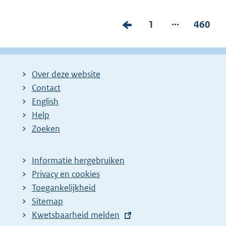
...
V
P
1
P
460
o
a
a
r
g
g
i
i
i
Over deze website
g
n
n
Contact
e
a
a
English
p
:
:
Help
Zoeken
a
g
i
Informatie hergebruiken
Privacy en cookies
n
Toegankelijkheid
a
Sitemap
z
E
Kwetsbaarheid melden
o