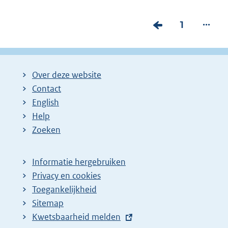
...
V
P
1
o
a
r
g
i
i
Over deze website
g
n
Contact
e
a
English
p
:
Help
Zoeken
a
g
i
Informatie hergebruiken
Privacy en cookies
n
Toegankelijkheid
a
Sitemap
z
E
Kwetsbaarheid melden
o