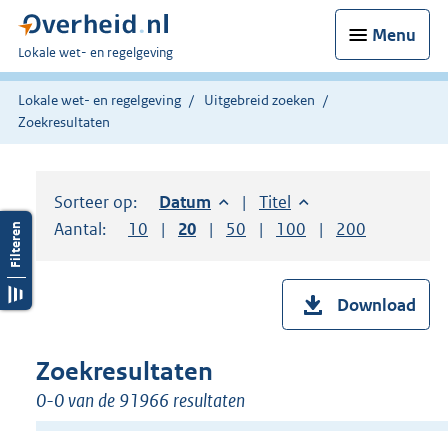
Menu
U
Lokale wet- en regelgeving
bent
hier:
Lokale wet- en regelgeving
Uitgebreid zoeken
Zoekresultaten
Sorteer op:
Sorteer op:
Datum
aflopend
Sorteer op:
Titel
oplopend
Aantal:
Toon
10
resultaten per pagina
Toon
20
resultaten per pagina
Toon
50
resultaten per pagina
Toon
100
resultaten per pag
Toon
200
resultaten
Download
Zoekresultaten
0-0 van de 91966 resultaten