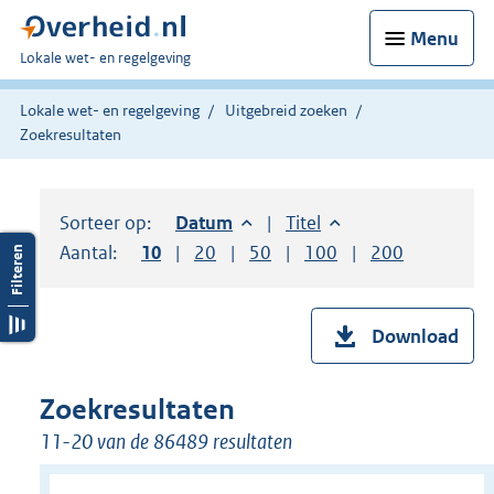
Menu
U
Lokale wet- en regelgeving
bent
hier:
Lokale wet- en regelgeving
Uitgebreid zoeken
Zoekresultaten
Sorteer op:
Sorteer op:
Datum
aflopend
Sorteer op:
Titel
oplopend
Aantal:
Toon
10
resultaten per pagina
Toon
20
resultaten per pagina
Toon
50
resultaten per pagina
Toon
100
resultaten per pag
Toon
200
resultaten
Download
Zoekresultaten
11-20 van de 86489 resultaten