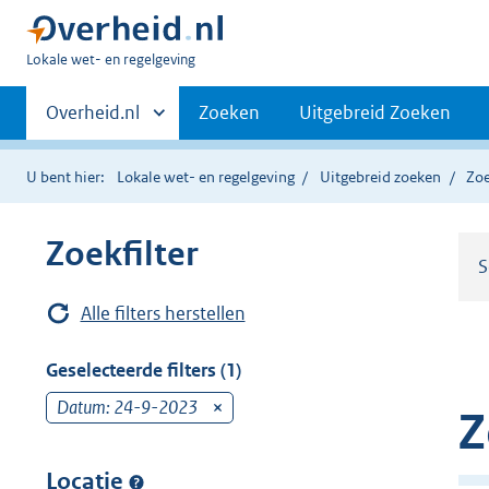
U
Lokale wet- en regelgeving
bent
Primaire
hier:
Andere
Overheid.nl
Zoeken
Uitgebreid Zoeken
sites
navigatie
binnen
U bent hier:
Lokale wet- en regelgeving
Uitgebreid zoeken
Zoe
Zoekfilter
S
Alle filters herstellen
Geselecteerde filters (1)
Datum: 24-9-2023
v
Z
e
r
Locatie