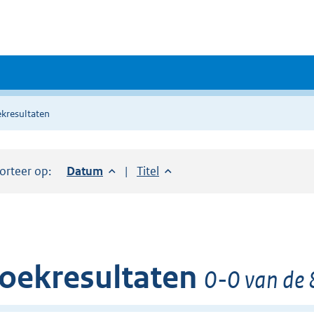
kresultaten
orteer op:
Sorteer op:
Datum
aflopend
Sorteer op:
Titel
oplopend
oekresultaten
0-0 van de 