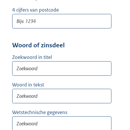
w
i
4 cijfers van postcode
j
d
e
r
Woord of zinsdeel
Zoekwoord in titel
Woord in tekst
Wetstechnische gegevens