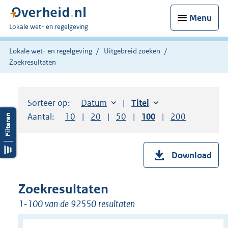
Menu
U
Lokale wet- en regelgeving
bent
hier:
Lokale wet- en regelgeving
Uitgebreid zoeken
Zoekresultaten
Sorteer op:
Sorteer op:
Datum
aflopend
Sorteer op:
Titel
oplopend
Aantal:
Toon
10
resultaten per pagina
Toon
20
resultaten per pagina
Toon
50
resultaten per pagina
Toon
100
resultaten per pag
Toon
200
resultaten
Download
Zoekresultaten
1-100 van de 92550 resultaten