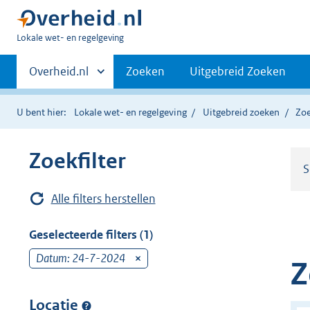
U
Lokale wet- en regelgeving
bent
Primaire
hier:
Andere
Overheid.nl
Zoeken
Uitgebreid Zoeken
sites
navigatie
binnen
U bent hier:
Lokale wet- en regelgeving
Uitgebreid zoeken
Zoe
Zoekfilter
S
Alle filters herstellen
Geselecteerde filters (1)
Datum: 24-7-2024
v
Z
e
r
Locatie