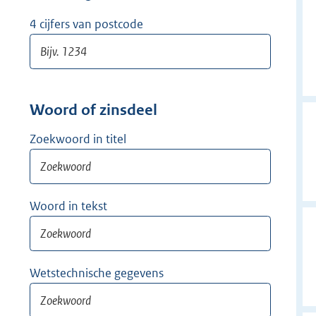
w
i
4 cijfers van postcode
j
d
e
r
Woord of zinsdeel
Zoekwoord in titel
Woord in tekst
Wetstechnische gegevens