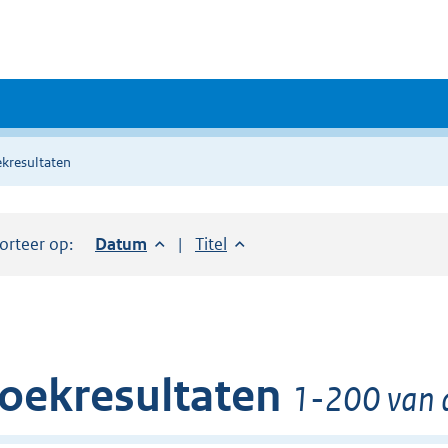
kresultaten
orteer op:
Sorteer op:
Datum
aflopend
Sorteer op:
Titel
oplopend
oekresultaten
1-200 van 