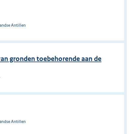
andse Antillen
t van gronden toebehorende aan de
o
andse Antillen