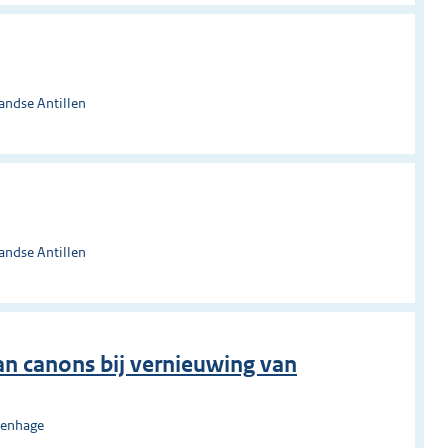
andse Antillen
andse Antillen
an canons bij vernieuwing van
venhage