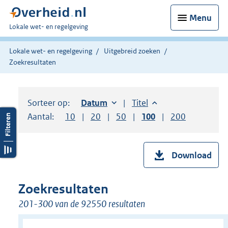
Menu
U
Lokale wet- en regelgeving
bent
hier:
Lokale wet- en regelgeving
Uitgebreid zoeken
Zoekresultaten
Sorteer op:
Sorteer op:
Datum
oplopend
Sorteer op:
Titel
oplopend
Aantal:
Toon
10
resultaten per pagina
Toon
20
resultaten per pagina
Toon
50
resultaten per pagina
Toon
100
resultaten per pag
Toon
200
resultaten
Download
Zoekresultaten
201-300 van de 92550 resultaten