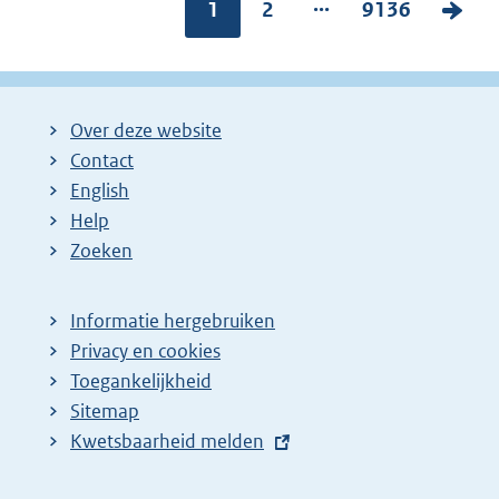
...
Pagina:
1
P
2
P
9136
V
a
a
o
g
g
l
i
i
g
Over deze website
n
n
e
Contact
a
a
n
English
:
:
d
Help
e
Zoeken
p
a
Informatie hergebruiken
g
Privacy en cookies
i
Toegankelijkheid
n
Sitemap
E
Kwetsbaarheid melden
a
x
z