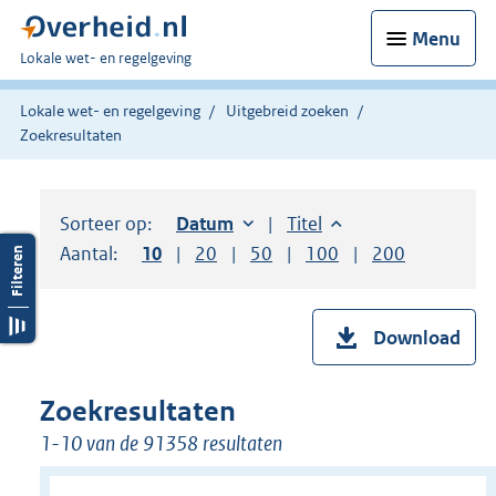
Menu
U
Lokale wet- en regelgeving
bent
hier:
Lokale wet- en regelgeving
Uitgebreid zoeken
Zoekresultaten
Sorteer op:
Sorteer op:
Datum
oplopend
Sorteer op:
Titel
oplopend
Aantal:
Toon
10
resultaten per pagina
Toon
20
resultaten per pagina
Toon
50
resultaten per pagina
Toon
100
resultaten per pag
Toon
200
resultaten
Download
Zoekresultaten
1-10 van de 91358 resultaten