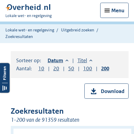
Menu
U
Lokale wet- en regelgeving
bent
hier:
Lokale wet- en regelgeving
Uitgebreid zoeken
Zoekresultaten
Sorteer op:
Sorteer op:
Datum
aflopend
Sorteer op:
Titel
oplopend
Aantal:
Toon
10
resultaten per pagina
Toon
20
resultaten per pagina
Toon
50
resultaten per pagina
Toon
100
resultaten per pag
Toon
200
resultaten
Download
Zoekresultaten
1-200 van de 91359 resultaten