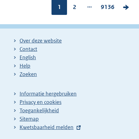
...
Pagina:
1
P
2
P
9136
V
a
a
o
g
g
l
i
i
g
Over deze website
n
n
e
Contact
a
a
n
English
:
:
d
Help
e
Zoeken
p
a
Informatie hergebruiken
g
Privacy en cookies
i
Toegankelijkheid
n
Sitemap
E
Kwetsbaarheid melden
a
x
z