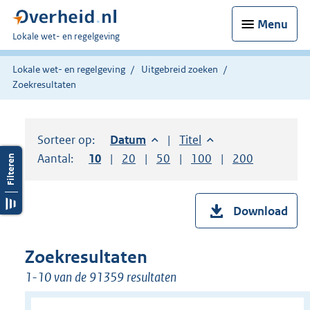
Menu
U
Lokale wet- en regelgeving
bent
hier:
Lokale wet- en regelgeving
Uitgebreid zoeken
Zoekresultaten
Sorteer op:
Sorteer op:
Datum
aflopend
Sorteer op:
Titel
oplopend
Aantal:
Toon
10
resultaten per pagina
Toon
20
resultaten per pagina
Toon
50
resultaten per pagina
Toon
100
resultaten per pag
Toon
200
resultaten
Download
Zoekresultaten
1-10 van de 91359 resultaten