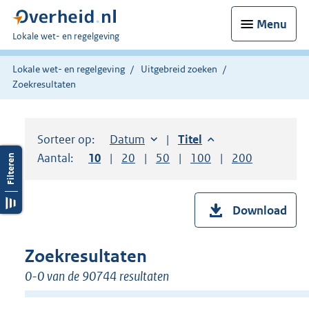
Menu
U
Lokale wet- en regelgeving
bent
hier:
Lokale wet- en regelgeving
Uitgebreid zoeken
Zoekresultaten
Sorteer op:
Sorteer op:
Datum
aflopend
Sorteer op:
Titel
aflopend
Aantal:
Toon
10
resultaten per pagina
Toon
20
resultaten per pagina
Toon
50
resultaten per pagina
Toon
100
resultaten per pag
Toon
200
resultaten
Download
Zoekresultaten
0-0 van de 90744 resultaten