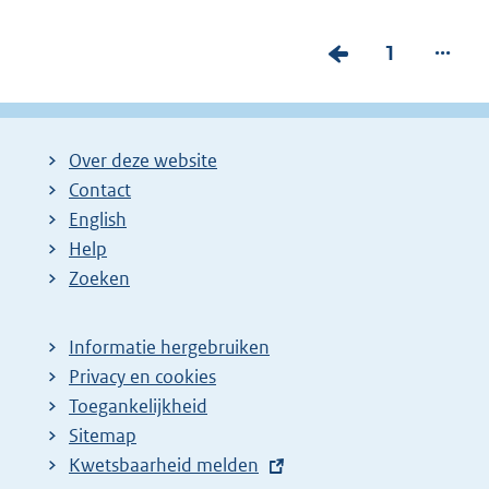
...
V
P
1
o
a
r
g
i
i
Over deze website
g
n
Contact
e
a
English
p
:
Help
Zoeken
a
g
i
Informatie hergebruiken
Privacy en cookies
n
Toegankelijkheid
a
Sitemap
z
E
Kwetsbaarheid melden
o