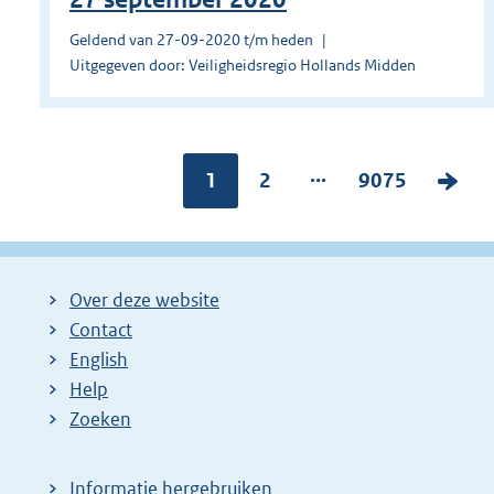
Geldend van 27-09-2020 t/m heden
Uitgegeven door: Veiligheidsregio Hollands Midden
...
Pagina:
1
P
2
P
9075
V
a
a
o
g
g
l
i
i
g
Over deze website
n
n
e
Contact
a
a
n
English
:
:
d
Help
e
Zoeken
p
a
Informatie hergebruiken