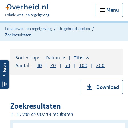
Menu
U
Lokale wet- en regelgeving
bent
hier:
Lokale wet- en regelgeving
Uitgebreid zoeken
Zoekresultaten
Sorteer op:
Sorteer op:
Datum
aflopend
Sorteer op:
Titel
aflopend
Aantal:
Toon
10
resultaten per pagina
Toon
20
resultaten per pagina
Toon
50
resultaten per pagina
Toon
100
resultaten per pag
Toon
200
resultaten
Download
Zoekresultaten
1-10 van de 90743 resultaten