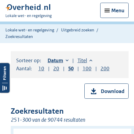
Menu
U
Lokale wet- en regelgeving
bent
hier:
Lokale wet- en regelgeving
Uitgebreid zoeken
Zoekresultaten
Sorteer op:
Sorteer op:
Datum
oplopend
Sorteer op:
Titel
oplopend
Aantal:
Toon
10
resultaten per pagina
Toon
20
resultaten per pagina
Toon
50
resultaten per pagina
Toon
100
resultaten per pag
Toon
200
resultaten
Download
Zoekresultaten
251-300 van de 90744 resultaten