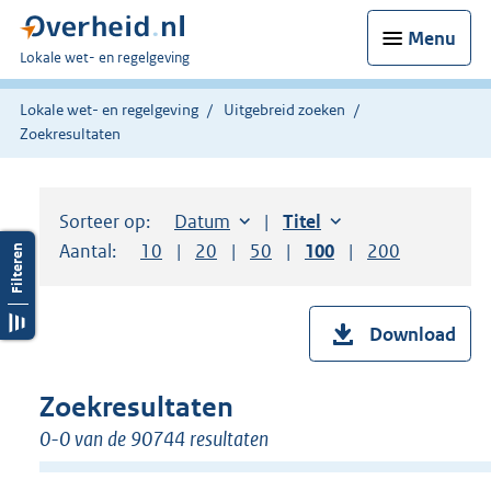
Menu
U
Lokale wet- en regelgeving
bent
hier:
Lokale wet- en regelgeving
Uitgebreid zoeken
Zoekresultaten
Sorteer op:
Sorteer op:
Datum
aflopend
Sorteer op:
Titel
oplopend
Aantal:
Toon
10
resultaten per pagina
Toon
20
resultaten per pagina
Toon
50
resultaten per pagina
Toon
100
resultaten per pag
Toon
200
resultaten
Download
Zoekresultaten
0-0 van de 90744 resultaten