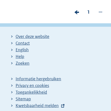
...
V
P
1
o
a
r
g
i
i
Over deze website
g
n
Contact
e
a
English
p
:
Help
Zoeken
a
g
i
Informatie hergebruiken
Privacy en cookies
n
Toegankelijkheid
a
Sitemap
z
E
Kwetsbaarheid melden
o