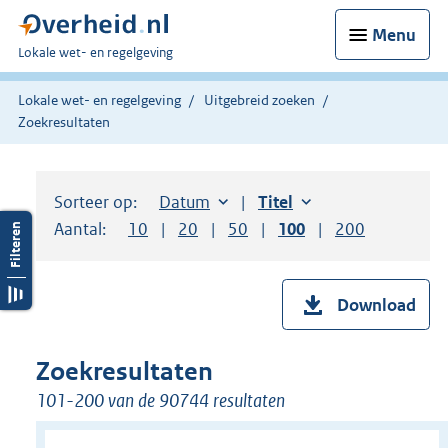
Menu
U
Lokale wet- en regelgeving
bent
hier:
Lokale wet- en regelgeving
Uitgebreid zoeken
Zoekresultaten
Sorteer op:
Sorteer op:
Datum
aflopend
Sorteer op:
Titel
oplopend
Aantal:
Toon
10
resultaten per pagina
Toon
20
resultaten per pagina
Toon
50
resultaten per pagina
Toon
100
resultaten per pag
Toon
200
resultaten
Download
Zoekresultaten
101-200 van de 90744 resultaten