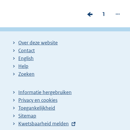
...
V
P
1
o
a
r
g
i
i
Over deze website
g
n
Contact
e
a
English
p
:
Help
Zoeken
a
g
i
Informatie hergebruiken
Privacy en cookies
n
Toegankelijkheid
a
Sitemap
z
E
Kwetsbaarheid melden
o