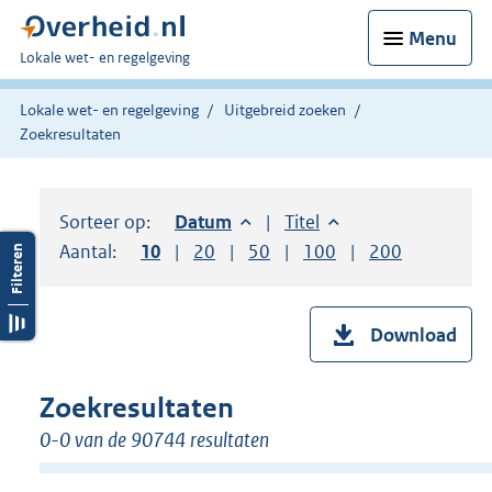
Menu
U
Lokale wet- en regelgeving
bent
hier:
Lokale wet- en regelgeving
Uitgebreid zoeken
Zoekresultaten
Sorteer op:
Sorteer op:
Datum
aflopend
Sorteer op:
Titel
oplopend
Aantal:
Toon
10
resultaten per pagina
Toon
20
resultaten per pagina
Toon
50
resultaten per pagina
Toon
100
resultaten per pag
Toon
200
resultaten
Download
Zoekresultaten
0-0 van de 90744 resultaten