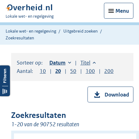
Menu
U
Lokale wet- en regelgeving
bent
hier:
Lokale wet- en regelgeving
Uitgebreid zoeken
Zoekresultaten
Sorteer op:
Sorteer op:
Datum
oplopend
Sorteer op:
Titel
oplopend
Aantal:
Toon
10
resultaten per pagina
Toon
20
resultaten per pagina
Toon
50
resultaten per pagina
Toon
100
resultaten per pag
Toon
200
resultaten
Download
Zoekresultaten
1-20 van de 90752 resultaten