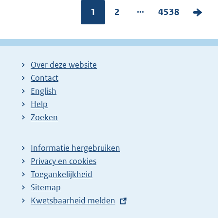
...
Pagina:
1
P
2
P
4538
V
a
a
o
g
g
l
i
i
g
Over deze website
n
n
e
Contact
a
a
n
English
:
:
d
Help
e
Zoeken
p
a
Informatie hergebruiken
g
Privacy en cookies
i
Toegankelijkheid
n
Sitemap
E
Kwetsbaarheid melden
a
x
z