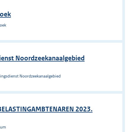
roek
roek
ienst Noordzeekanaalgebied
ingsdienst Noordzeekanaalgebied
 BELASTINGAMBTENAREN 2023.
rsum