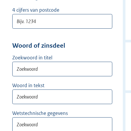
w
i
4 cijfers van postcode
j
d
e
r
Woord of zinsdeel
Zoekwoord in titel
Woord in tekst
Wetstechnische gegevens