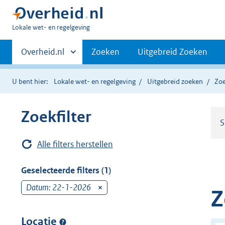
U
Lokale wet- en regelgeving
bent
Primaire
hier:
Andere
Overheid.nl
Zoeken
Uitgebreid Zoeken
sites
navigatie
binnen
U bent hier:
Lokale wet- en regelgeving
Uitgebreid zoeken
Zoe
Zoekfilter
S
Alle filters herstellen
Geselecteerde filters (1)
Datum: 22-1-2026
v
Z
e
r
Locatie