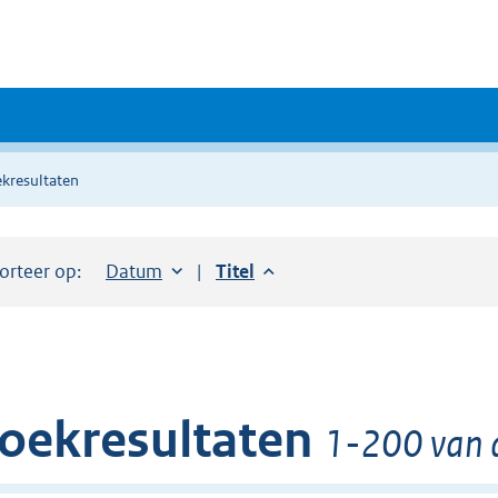
kresultaten
orteer op:
Sorteer op:
Datum
aflopend
Sorteer op:
Titel
aflopend
oekresultaten
1-200 van 