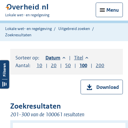
Menu
U
Lokale wet- en regelgeving
bent
hier:
Lokale wet- en regelgeving
Uitgebreid zoeken
Zoekresultaten
Sorteer op:
Sorteer op:
Datum
aflopend
Sorteer op:
Titel
oplopend
Aantal:
Toon
10
resultaten per pagina
Toon
20
resultaten per pagina
Toon
50
resultaten per pagina
Toon
100
resultaten per pag
Toon
200
resultaten
Download
Zoekresultaten
201-300 van de 100061 resultaten