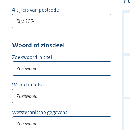
w
i
4 cijfers van postcode
j
d
e
r
Woord of zinsdeel
Zoekwoord in titel
Woord in tekst
Wetstechnische gegevens