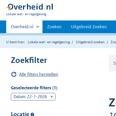
U
Lokale wet- en regelgeving
bent
Primaire
hier:
Andere
Overheid.nl
Zoeken
Uitgebreid Zoeken
sites
navigatie
binnen
U bent hier:
Lokale wet- en regelgeving
Uitgebreid zoeken
Zoe
Zoekfilter
S
Alle filters herstellen
Geselecteerde filters (1)
Datum: 22-1-2026
v
Z
e
r
1
Locatie