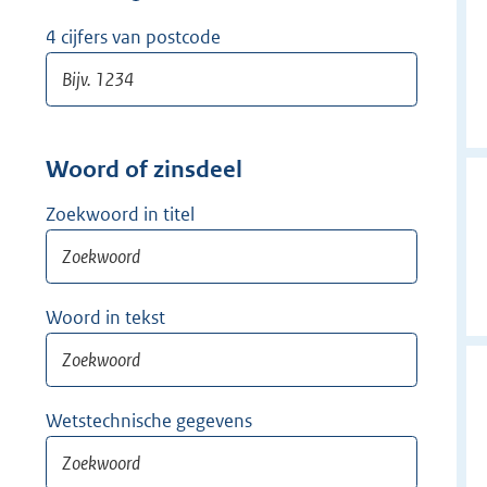
w
i
4 cijfers van postcode
j
d
e
r
Woord of zinsdeel
Zoekwoord in titel
Woord in tekst
Wetstechnische gegevens