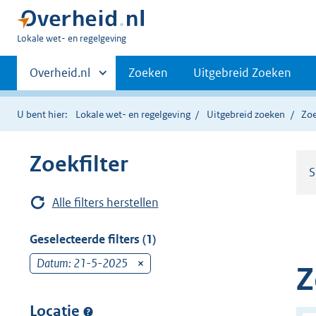
U
Lokale wet- en regelgeving
bent
Primaire
hier:
Andere
Overheid.nl
Zoeken
Uitgebreid Zoeken
sites
navigatie
binnen
U bent hier:
Lokale wet- en regelgeving
Uitgebreid zoeken
Zoe
Zoekfilter
S
Alle filters herstellen
Geselecteerde filters (1)
Datum: 21-5-2025
v
Z
e
r
Locatie