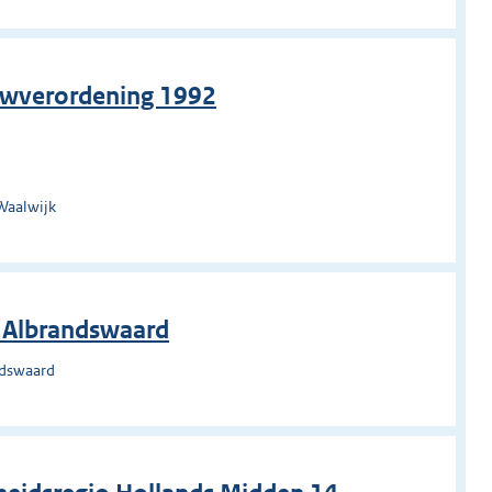
uwverordening 1992
Waalwijk
g Albrandswaard
ndswaard