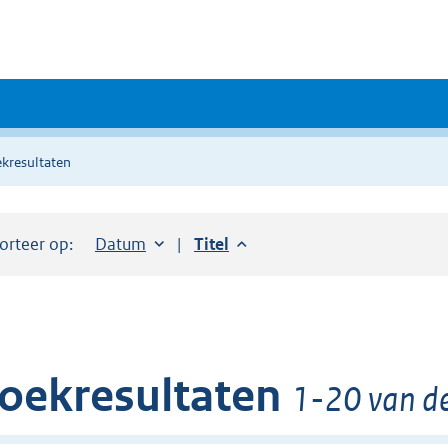
kresultaten
orteer op:
Sorteer op:
Datum
aflopend
Sorteer op:
Titel
aflopend
oekresultaten
1-20 van de