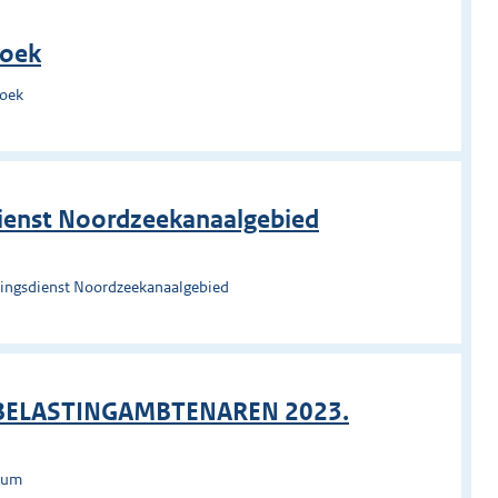
roek
roek
ienst Noordzeekanaalgebied
ingsdienst Noordzeekanaalgebied
 BELASTINGAMBTENAREN 2023.
rsum