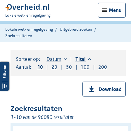
Menu
U
Lokale wet- en regelgeving
bent
hier:
Lokale wet- en regelgeving
Uitgebreid zoeken
Zoekresultaten
Sorteer op:
Sorteer op:
Datum
aflopend
Sorteer op:
Titel
aflopend
Aantal:
Toon
10
resultaten per pagina
Toon
20
resultaten per pagina
Toon
50
resultaten per pagina
Toon
100
resultaten per pag
Toon
200
resultaten
Download
Zoekresultaten
1-10 van de 96080 resultaten