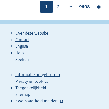
...
Pagina:
1
P
2
P
9608
V
a
a
o
g
g
l
i
i
g
Over deze website
n
n
e
Contact
a
a
n
English
:
:
d
Help
e
Zoeken
p
a
Informatie hergebruiken
g
Privacy en cookies
i
Toegankelijkheid
n
Sitemap
E
Kwetsbaarheid melden
a
x
z