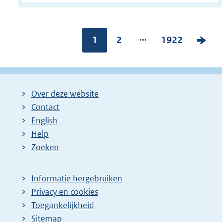
...
Pagina:
1
P
2
P
1922
V
a
a
o
g
g
l
i
i
g
Over deze website
n
n
e
Contact
a
a
n
English
:
:
d
Help
e
Zoeken
p
a
Informatie hergebruiken
g
Privacy en cookies
i
Toegankelijkheid
n
Sitemap