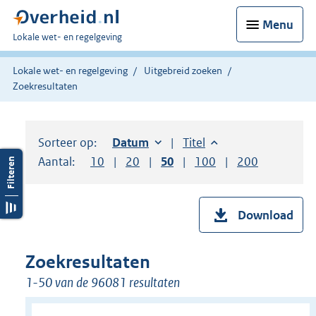
Menu
U
Lokale wet- en regelgeving
bent
hier:
Lokale wet- en regelgeving
Uitgebreid zoeken
Zoekresultaten
Sorteer op:
Sorteer op:
Datum
oplopend
Sorteer op:
Titel
oplopend
Aantal:
Toon
10
resultaten per pagina
Toon
20
resultaten per pagina
Toon
50
resultaten per pagina
Toon
100
resultaten per pag
Toon
200
resultaten
Download
Zoekresultaten
1-50 van de 96081 resultaten