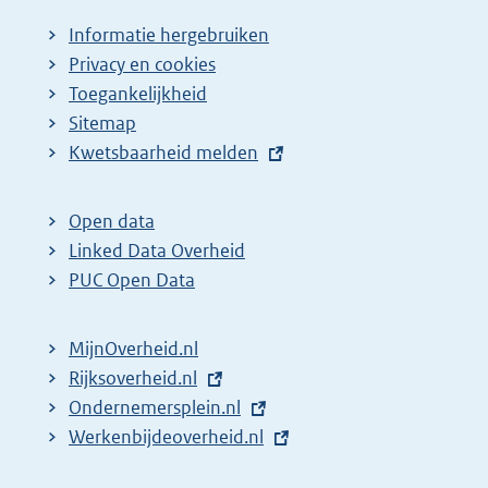
a
Informatie hergebruiken
g
Privacy en cookies
i
Toegankelijkheid
n
Sitemap
E
Kwetsbaarheid melden
a
x
z
t
o
Open data
e
Linked Data Overheid
e
r
PUC Open Data
k
n
r
e
MijnOverheid.nl
e
l
E
Rijksoverheid.nl
s
i
x
E
Ondernemersplein.nl
u
n
t
x
E
Werkenbijdeoverheid.nl
k
l
e
t
x
:
t