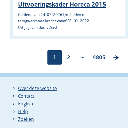
Uitvoeringskader Horeca 2015
Geldend van 14-07-2026 t/m heden met
terugwerkende kracht vanaf 01-01-2022
Uitgegeven door: Zeist
...
Pagina:
1
P
2
P
4805
V
a
a
o
g
g
l
i
i
g
Over deze website
n
n
e
Contact
a
a
n
English
:
:
d
Help
e
Zoeken
p