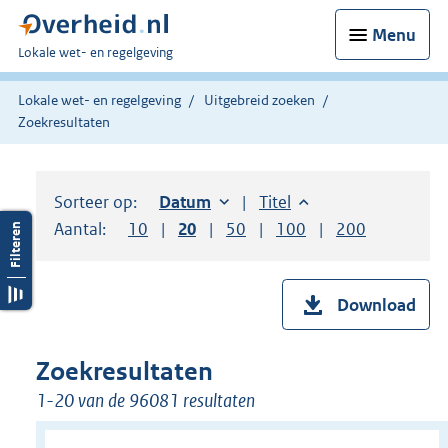
Menu
U
Lokale wet- en regelgeving
bent
hier:
Lokale wet- en regelgeving
Uitgebreid zoeken
Zoekresultaten
Sorteer op:
Sorteer op:
Datum
oplopend
Sorteer op:
Titel
oplopend
Aantal:
Toon
10
resultaten per pagina
Toon
20
resultaten per pagina
Toon
50
resultaten per pagina
Toon
100
resultaten per pag
Toon
200
resultaten
Download
Zoekresultaten
1-20 van de 96081 resultaten