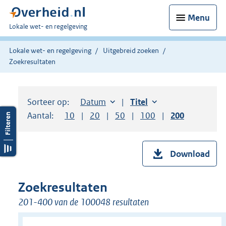
Menu
U
Lokale wet- en regelgeving
bent
hier:
Lokale wet- en regelgeving
Uitgebreid zoeken
Zoekresultaten
Sorteer op:
Sorteer op:
Datum
aflopend
Sorteer op:
Titel
oplopend
Aantal:
Toon
10
resultaten per pagina
Toon
20
resultaten per pagina
Toon
50
resultaten per pagina
Toon
100
resultaten per pag
Toon
200
resultaten
Download
Zoekresultaten
201-400 van de 100048 resultaten