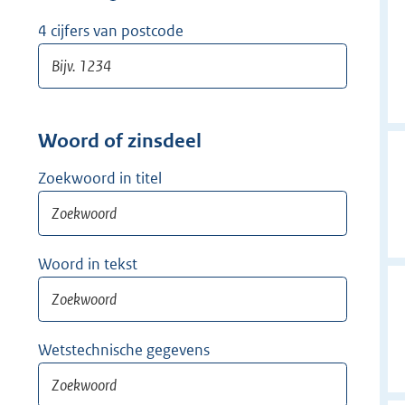
w
i
4 cijfers van postcode
j
d
e
r
Woord of zinsdeel
Zoekwoord in titel
Woord in tekst
Wetstechnische gegevens