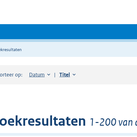
kresultaten
orteer op:
Sorteer op:
Datum
aflopend
Sorteer op:
Titel
oplopend
oekresultaten
1-200 van 