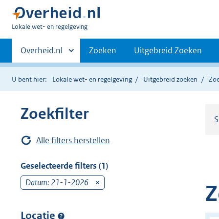
U
Lokale wet- en regelgeving
bent
Primaire
hier:
Andere
Overheid.nl
Zoeken
Uitgebreid Zoeken
sites
navigatie
binnen
U bent hier:
Lokale wet- en regelgeving
Uitgebreid zoeken
Zoe
Zoekfilter
S
Alle filters herstellen
Geselecteerde filters (1)
Datum: 21-1-2026
v
Z
e
r
Locatie