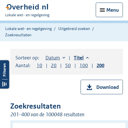
Menu
U
Lokale wet- en regelgeving
bent
hier:
Lokale wet- en regelgeving
Uitgebreid zoeken
Zoekresultaten
Sorteer op:
Sorteer op:
Datum
aflopend
Sorteer op:
Titel
aflopend
Aantal:
Toon
10
resultaten per pagina
Toon
20
resultaten per pagina
Toon
50
resultaten per pagina
Toon
100
resultaten per pag
Toon
200
resultaten
Download
Zoekresultaten
201-400 van de 100048 resultaten