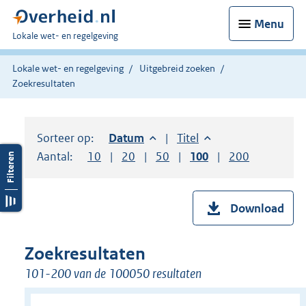
Menu
U
Lokale wet- en regelgeving
bent
hier:
Lokale wet- en regelgeving
Uitgebreid zoeken
Zoekresultaten
Sorteer op:
Sorteer op:
Datum
aflopend
Sorteer op:
Titel
oplopend
Aantal:
Toon
10
resultaten per pagina
Toon
20
resultaten per pagina
Toon
50
resultaten per pagina
Toon
100
resultaten per pag
Toon
200
resultaten
Download
Zoekresultaten
101-200 van de 100050 resultaten