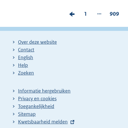
...
V
P
1
P
909
o
a
a
r
g
g
i
i
i
Over deze website
g
n
n
Contact
e
a
a
English
p
:
:
Help
Zoeken
a
g
i
Informatie hergebruiken
Privacy en cookies
n
Toegankelijkheid
a
Sitemap
z
E
Kwetsbaarheid melden
o