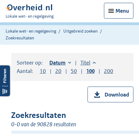
Menu
U
Lokale wet- en regelgeving
bent
hier:
Lokale wet- en regelgeving
Uitgebreid zoeken
Zoekresultaten
Sorteer op:
Sorteer op:
Datum
oplopend
Sorteer op:
Titel
oplopend
Aantal:
Toon
10
resultaten per pagina
Toon
20
resultaten per pagina
Toon
50
resultaten per pagina
Toon
100
resultaten per pag
Toon
200
resultaten
Download
Zoekresultaten
0-0 van de 90828 resultaten