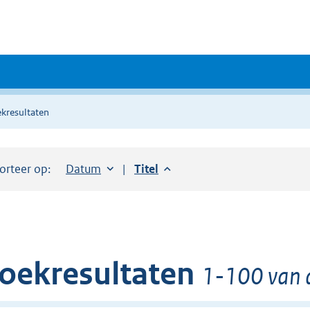
kresultaten
orteer op:
Sorteer op:
Datum
aflopend
Sorteer op:
Titel
aflopend
oekresultaten
1-100 van 