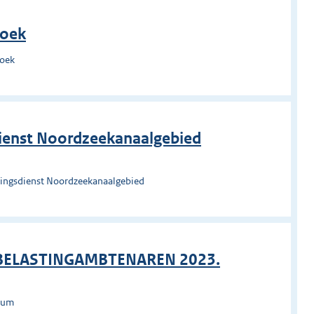
roek
roek
ienst Noordzeekanaalgebied
ingsdienst Noordzeekanaalgebied
 BELASTINGAMBTENAREN 2023.
rsum