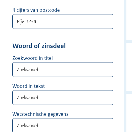
w
i
4 cijfers van postcode
j
d
e
r
Woord of zinsdeel
Zoekwoord in titel
Woord in tekst
Wetstechnische gegevens