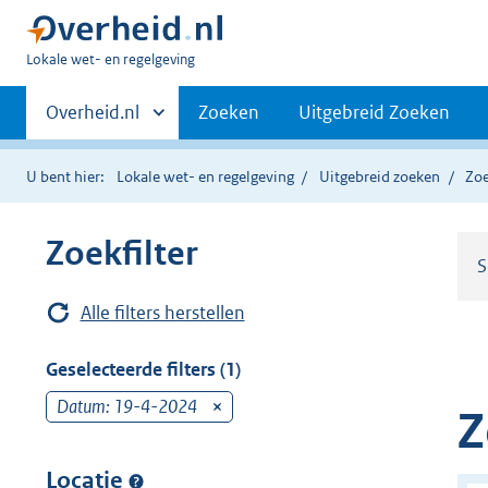
U
Lokale wet- en regelgeving
bent
Primaire
hier:
Andere
Overheid.nl
Zoeken
Uitgebreid Zoeken
sites
navigatie
binnen
U bent hier:
Lokale wet- en regelgeving
Uitgebreid zoeken
Zoe
Zoekfilter
S
Alle filters herstellen
Geselecteerde filters (1)
Datum: 19-4-2024
v
Z
e
r
Locatie