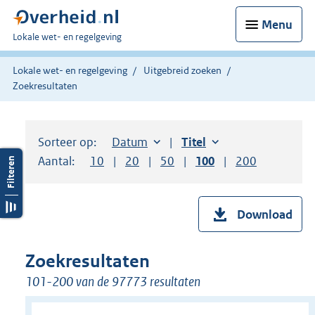
Menu
U
Lokale wet- en regelgeving
bent
hier:
Lokale wet- en regelgeving
Uitgebreid zoeken
Zoekresultaten
Sorteer op:
Sorteer op:
Datum
aflopend
Sorteer op:
Titel
oplopend
Aantal:
Toon
10
resultaten per pagina
Toon
20
resultaten per pagina
Toon
50
resultaten per pagina
Toon
100
resultaten per pag
Toon
200
resultaten
Download
Zoekresultaten
101-200 van de 97773 resultaten