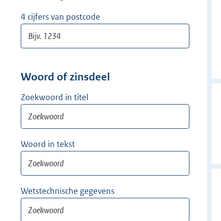
w
i
4 cijfers van postcode
j
d
e
r
Woord of zinsdeel
Zoekwoord in titel
Woord in tekst
Wetstechnische gegevens