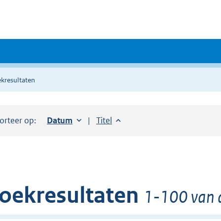
kresultaten
orteer op:
Sorteer op:
Datum
oplopend
Sorteer op:
Titel
oplopend
oekresultaten
1-100 van 