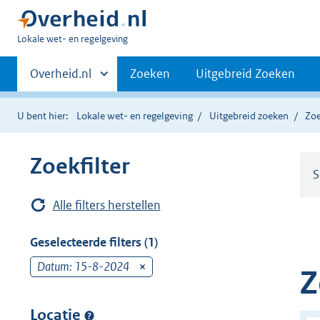
U
Lokale wet- en regelgeving
bent
Primaire
hier:
Andere
Overheid.nl
Zoeken
Uitgebreid Zoeken
sites
navigatie
binnen
U bent hier:
Lokale wet- en regelgeving
Uitgebreid zoeken
Zoe
Zoekfilter
S
Alle filters herstellen
Geselecteerde filters (1)
Datum: 15-8-2024
v
Z
e
r
Locatie