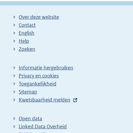
g
g
l
i
i
g
Over deze website
n
n
e
Contact
a
a
n
English
:
:
d
Help
e
Zoeken
p
a
Informatie hergebruiken
g
Privacy en cookies
i
Toegankelijkheid
n
Sitemap
E
Kwetsbaarheid melden
a
x
z
t
o
Open data
e
Linked Data Overheid
e
r