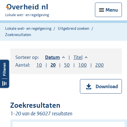
Menu
U
Lokale wet- en regelgeving
bent
hier:
Lokale wet- en regelgeving
Uitgebreid zoeken
Zoekresultaten
Sorteer op:
Sorteer op:
Datum
aflopend
Sorteer op:
Titel
oplopend
Aantal:
Toon
10
resultaten per pagina
Toon
20
resultaten per pagina
Toon
50
resultaten per pagina
Toon
100
resultaten per pag
Toon
200
resultaten
Download
Zoekresultaten
1-20 van de 96027 resultaten