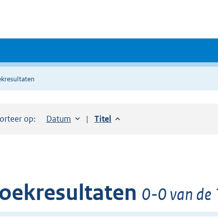
kresultaten
orteer op:
Sorteer op:
Datum
aflopend
Sorteer op:
Titel
aflopend
oekresultaten
0-0 van de 