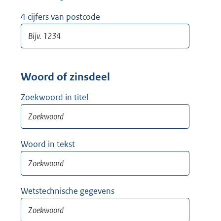
w
i
4 cijfers van postcode
j
d
e
r
Woord of zinsdeel
Zoekwoord in titel
Woord in tekst
Wetstechnische gegevens