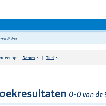
kresultaten
orteer op:
Sorteer op:
Datum
aflopend
Sorteer op:
Titel
oplopend
oekresultaten
0-0 van de 