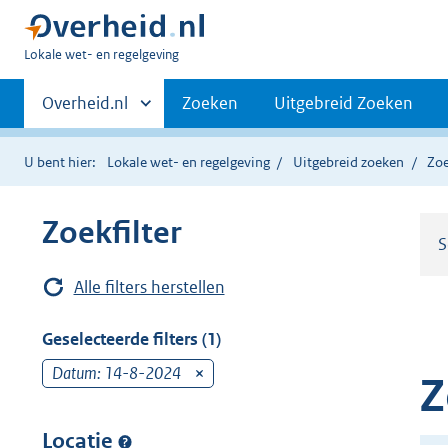
U
Lokale wet- en regelgeving
bent
Primaire
hier:
Andere
Overheid.nl
Zoeken
Uitgebreid Zoeken
sites
navigatie
binnen
U bent hier:
Lokale wet- en regelgeving
Uitgebreid zoeken
Zoe
Zoekfilter
S
Alle filters herstellen
Geselecteerde filters (1)
Datum: 14-8-2024
v
Z
e
r
Locatie