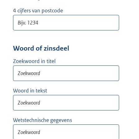
w
i
4 cijfers van postcode
j
d
e
r
Woord of zinsdeel
Zoekwoord in titel
Woord in tekst
Wetstechnische gegevens