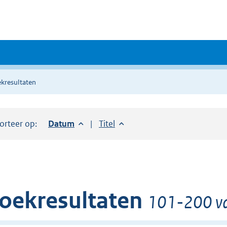
kresultaten
orteer op:
Sorteer op:
Datum
aflopend
Sorteer op:
Titel
oplopend
oekresultaten
101-200 va