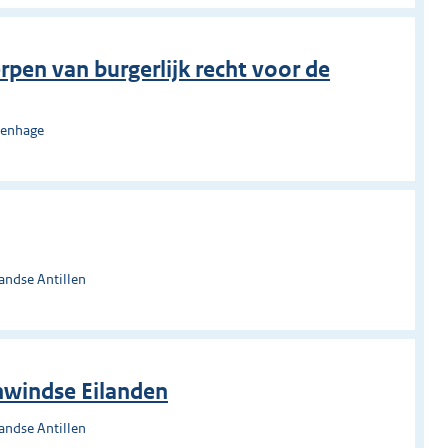
pen van burgerlijk recht voor de
venhage
andse Antillen
nwindse Eilanden
andse Antillen