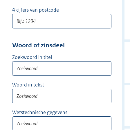
w
i
4 cijfers van postcode
j
d
e
r
Woord of zinsdeel
Zoekwoord in titel
Woord in tekst
Wetstechnische gegevens