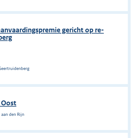
aanvaardingspremie gericht op re-
berg
Geertruidenberg
 Oost
 aan den Rijn