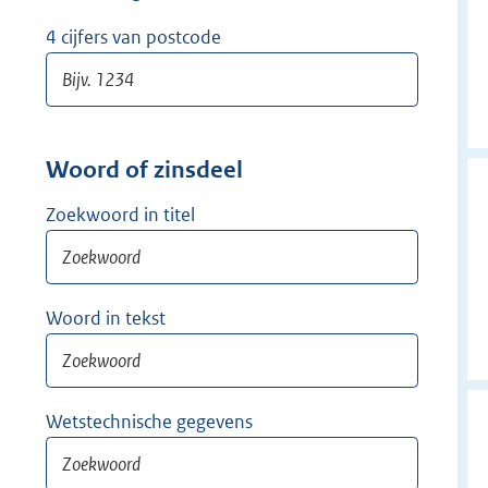
w
i
4 cijfers van postcode
j
d
e
r
Woord of zinsdeel
Zoekwoord in titel
Woord in tekst
Wetstechnische gegevens