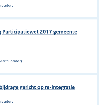
uidenberg
g Participatiewet 2017 gemeente
Geertruidenberg
bijdrage gericht op re-integratie
uidenberg