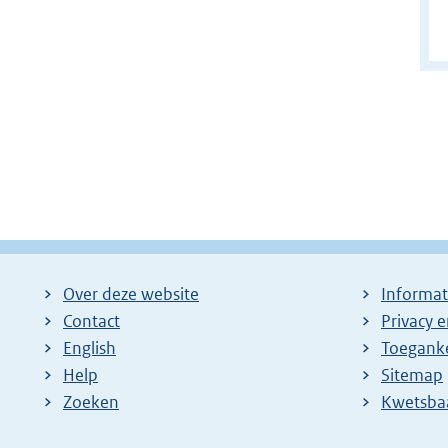
Over deze website
Informat
Contact
Privacy 
English
Toeganke
Help
Sitemap
Zoeken
E
Kwetsba
x