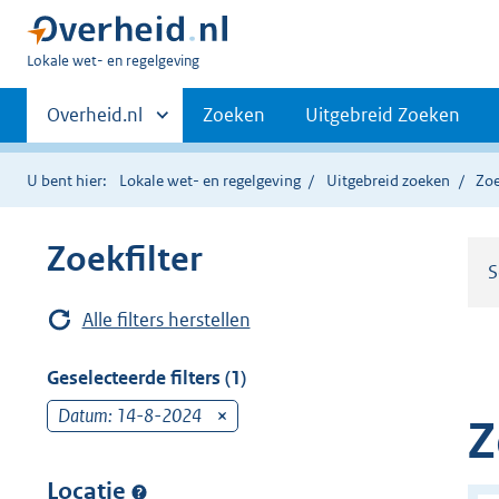
U
Lokale wet- en regelgeving
bent
Primaire
hier:
Andere
Overheid.nl
Zoeken
Uitgebreid Zoeken
sites
navigatie
binnen
U bent hier:
Lokale wet- en regelgeving
Uitgebreid zoeken
Zoe
Zoekfilter
S
Alle filters herstellen
Geselecteerde filters (1)
Datum: 14-8-2024
v
Z
e
r
Locatie