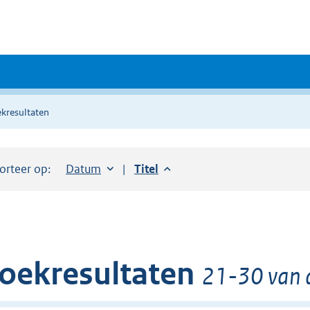
kresultaten
orteer op:
Sorteer op:
Datum
aflopend
Sorteer op:
Titel
aflopend
oekresultaten
21-30 van 