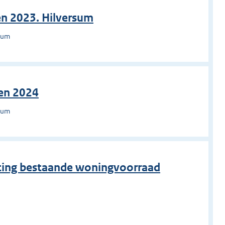
en 2023. Hilversum
rsum
ren 2024
rsum
tting bestaande woningvoorraad