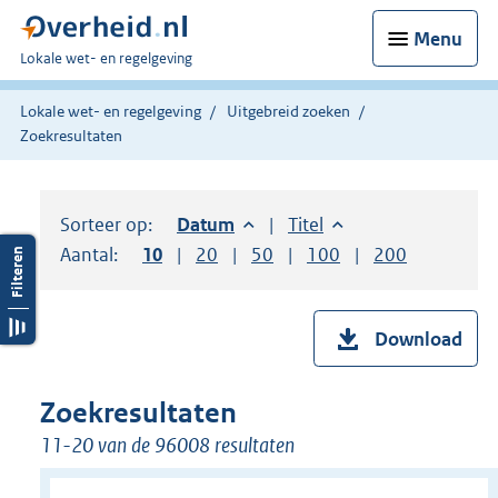
Menu
U
Lokale wet- en regelgeving
bent
hier:
Lokale wet- en regelgeving
Uitgebreid zoeken
Zoekresultaten
Sorteer op:
Sorteer op:
Datum
aflopend
Sorteer op:
Titel
oplopend
Aantal:
Toon
10
resultaten per pagina
Toon
20
resultaten per pagina
Toon
50
resultaten per pagina
Toon
100
resultaten per pag
Toon
200
resultaten
Download
Zoekresultaten
11-20 van de 96008 resultaten