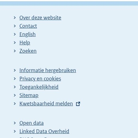
g
g
l
i
i
g
Over deze website
n
n
e
Contact
a
a
n
English
:
:
d
Help
e
Zoeken
p
a
Informatie hergebruiken
g
Privacy en cookies
i
Toegankelijkheid
n
Sitemap
E
Kwetsbaarheid melden
a
x
z
t
o
Open data
e
Linked Data Overheid
e
r