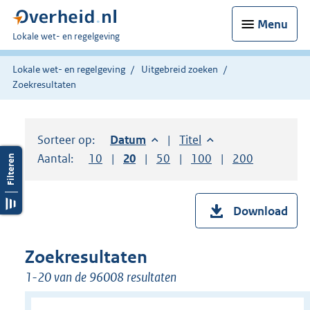
Menu
U
Lokale wet- en regelgeving
bent
hier:
Lokale wet- en regelgeving
Uitgebreid zoeken
Zoekresultaten
Sorteer op:
Sorteer op:
Datum
aflopend
Sorteer op:
Titel
oplopend
Aantal:
Toon
10
resultaten per pagina
Toon
20
resultaten per pagina
Toon
50
resultaten per pagina
Toon
100
resultaten per pag
Toon
200
resultaten
Download
Zoekresultaten
1-20 van de 96008 resultaten