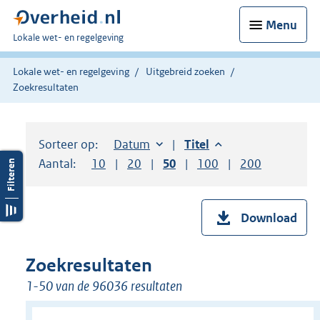
Menu
U
Lokale wet- en regelgeving
bent
hier:
Lokale wet- en regelgeving
Uitgebreid zoeken
Zoekresultaten
Sorteer op:
Sorteer op:
Datum
aflopend
Sorteer op:
Titel
aflopend
Aantal:
Toon
10
resultaten per pagina
Toon
20
resultaten per pagina
Toon
50
resultaten per pagina
Toon
100
resultaten per pag
Toon
200
resultaten
Download
Zoekresultaten
1-50 van de 96036 resultaten