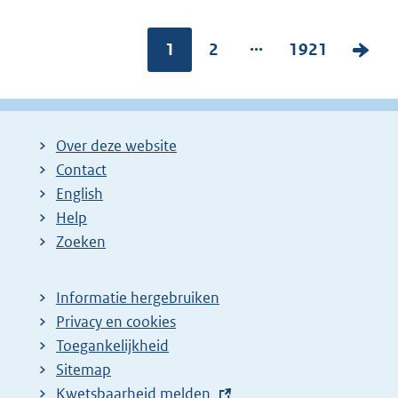
...
Pagina:
1
P
2
P
1921
V
a
a
o
g
g
l
i
i
g
Over deze website
n
n
e
Contact
a
a
n
English
:
:
d
Help
e
Zoeken
p
a
Informatie hergebruiken
g
Privacy en cookies
i
Toegankelijkheid
n
Sitemap
E
Kwetsbaarheid melden
a