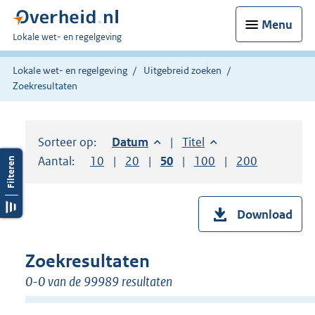
Menu
U
Lokale wet- en regelgeving
bent
hier:
Lokale wet- en regelgeving
Uitgebreid zoeken
Zoekresultaten
Sorteer op:
Sorteer op:
Datum
aflopend
Sorteer op:
Titel
oplopend
Aantal:
Toon
10
resultaten per pagina
Toon
20
resultaten per pagina
Toon
50
resultaten per pagina
Toon
100
resultaten per pag
Toon
200
resultaten
Download
Zoekresultaten
0-0 van de 99989 resultaten