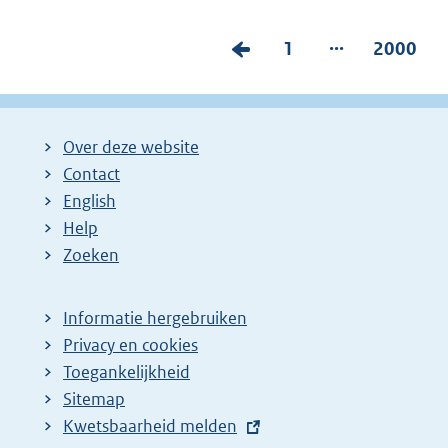
...
V
P
1
P
2000
o
a
a
r
g
g
i
i
i
Over deze website
g
n
n
Contact
e
a
a
English
p
:
:
Help
Zoeken
a
g
i
Informatie hergebruiken
Privacy en cookies
n
Toegankelijkheid
a
Sitemap
z
E
Kwetsbaarheid melden
o