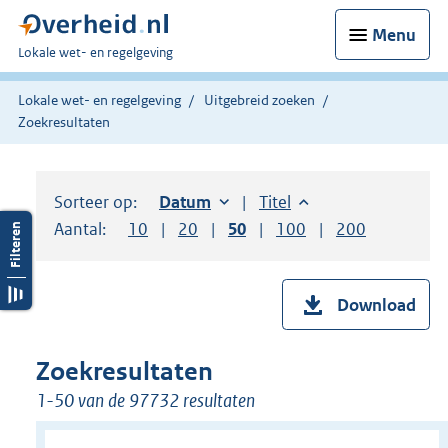
Menu
U
Lokale wet- en regelgeving
bent
hier:
Lokale wet- en regelgeving
Uitgebreid zoeken
Zoekresultaten
Sorteer op:
Sorteer op:
Datum
oplopend
Sorteer op:
Titel
oplopend
Aantal:
Toon
10
resultaten per pagina
Toon
20
resultaten per pagina
Toon
50
resultaten per pagina
Toon
100
resultaten per pag
Toon
200
resultaten
Download
Zoekresultaten
1-50 van de 97732 resultaten