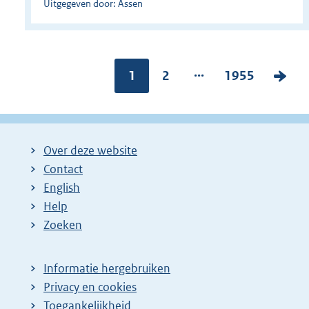
Uitgegeven door: Assen
...
Pagina:
1
P
2
P
1955
V
a
a
o
g
g
l
i
i
g
Over deze website
n
n
e
Contact
a
a
n
English
:
:
d
Help
e
Zoeken
p
a
Informatie hergebruiken
g
Privacy en cookies
i
Toegankelijkheid