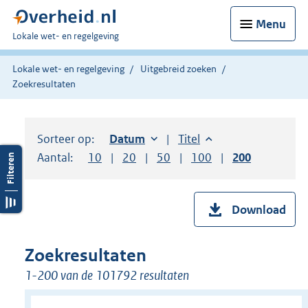
Menu
U
Lokale wet- en regelgeving
bent
hier:
Lokale wet- en regelgeving
Uitgebreid zoeken
Zoekresultaten
Sorteer op:
Sorteer op:
Datum
oplopend
Sorteer op:
Titel
oplopend
Aantal:
Toon
10
resultaten per pagina
Toon
20
resultaten per pagina
Toon
50
resultaten per pagina
Toon
100
resultaten per pag
Toon
200
resultaten
Download
Zoekresultaten
1-200 van de 101792 resultaten