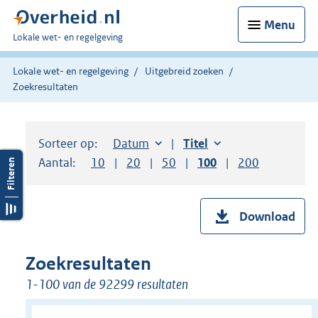
Menu
U
Lokale wet- en regelgeving
bent
hier:
Lokale wet- en regelgeving
Uitgebreid zoeken
Zoekresultaten
Sorteer op:
Sorteer op:
Datum
aflopend
Sorteer op:
Titel
oplopend
Aantal:
Toon
10
resultaten per pagina
Toon
20
resultaten per pagina
Toon
50
resultaten per pagina
Toon
100
resultaten per pag
Toon
200
resultaten
Download
Zoekresultaten
1-100 van de 92299 resultaten