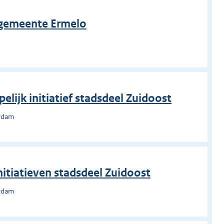
, gemeente Ermelo
o
lijk initiatief stadsdeel Zuidoost
erdam
itiatieven stadsdeel Zuidoost
erdam