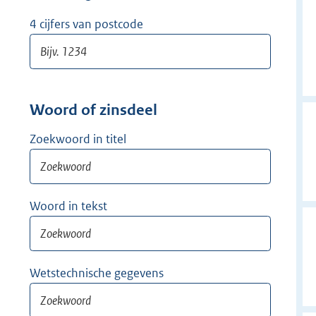
w
i
4 cijfers van postcode
j
d
e
r
Woord of zinsdeel
Zoekwoord in titel
Woord in tekst
Wetstechnische gegevens