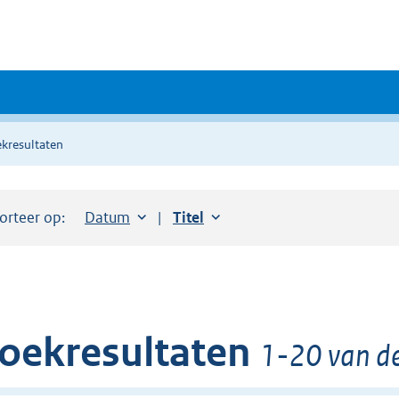
kresultaten
orteer op:
Sorteer op:
Datum
aflopend
Sorteer op:
Titel
oplopend
oekresultaten
1-20 van de