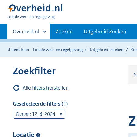
U
Lokale wet- en regelgeving
bent
Primaire
hier:
Andere
Overheid.nl
Zoeken
Uitgebreid Zoeken
sites
navigatie
binnen
U bent hier:
Lokale wet- en regelgeving
Uitgebreid zoeken
Zoe
Zoekfilter
S
Alle filters herstellen
Geselecteerde filters (1)
Datum: 12-6-2024
v
Z
e
r
Locatie