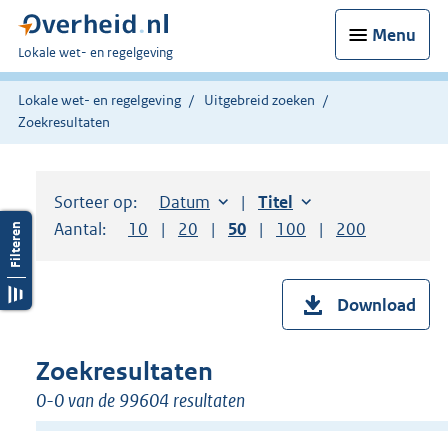
Menu
U
Lokale wet- en regelgeving
bent
hier:
Lokale wet- en regelgeving
Uitgebreid zoeken
Zoekresultaten
Sorteer op:
Sorteer op:
Datum
aflopend
Sorteer op:
Titel
oplopend
Aantal:
Toon
10
resultaten per pagina
Toon
20
resultaten per pagina
Toon
50
resultaten per pagina
Toon
100
resultaten per pag
Toon
200
resultaten
Download
Zoekresultaten
0-0 van de 99604 resultaten