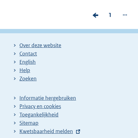
...
V
P
1
o
a
r
g
i
i
Over deze website
g
n
Contact
e
a
English
p
:
Help
Zoeken
a
g
i
Informatie hergebruiken
Privacy en cookies
n
Toegankelijkheid
a
Sitemap
z
E
Kwetsbaarheid melden
o