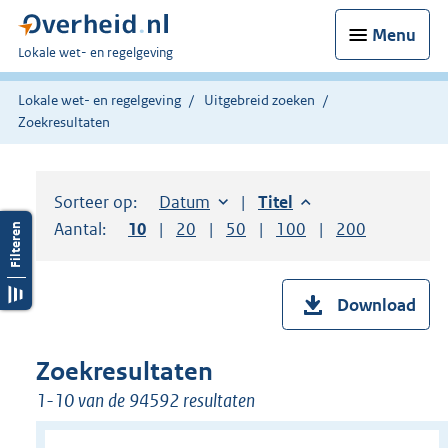
Menu
U
Lokale wet- en regelgeving
bent
hier:
Lokale wet- en regelgeving
Uitgebreid zoeken
Zoekresultaten
Sorteer op:
Sorteer op:
Datum
aflopend
Sorteer op:
Titel
aflopend
Aantal:
Toon
10
resultaten per pagina
Toon
20
resultaten per pagina
Toon
50
resultaten per pagina
Toon
100
resultaten per pag
Toon
200
resultaten
Download
Zoekresultaten
1-10 van de 94592 resultaten