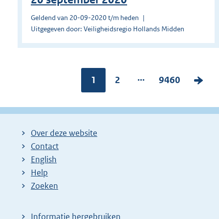
Geldend van 20-09-2020 t/m heden
Uitgegeven door: Veiligheidsregio Hollands Midden
...
Pagina:
1
P
2
P
9460
V
a
a
o
g
g
l
i
i
g
Over deze website
n
n
e
Contact
a
a
n
English
:
:
d
Help
e
Zoeken
p
a
Informatie hergebruiken